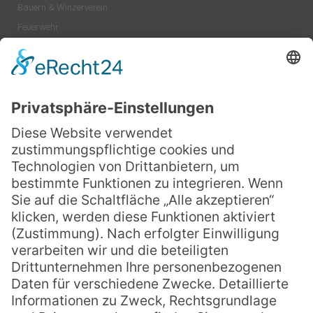
Bauern & Winzerverein
Feuerwehr
HSG Zotzenheim
Karnelvalsverein ZDF
Kirchenchor
Laienspielgruppe
Landfrauen-Verein
Sound-artists
Turnverein TVZ
Sonstiges
Freizeit & Tourismus
Kirche
Wirtschaft
Wohnen