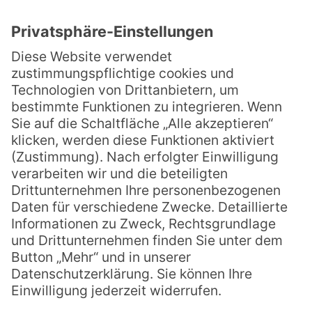
HSG Zotzenheim
Karnelvalsverein ZDF
Kirchenchor
Laienspielgruppe
Landfrauen-Verein
Sound-artists
Turnverein TVZ
Sonstiges
Freizeit & Tourismus
Kirche
Wirtschaft
Wohnen
Rechtliches
Impressum