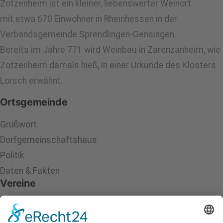
Zotzenheim ist ein kleiner, liebenswerter Weinort
mit etwa 670 Einwohner in Rheinhessen in der
Verbandsgemeinde Sprendlingen-Gensingen.
Bereits im Jahre 771 wird Weinbau in Zarenzanheim, wie
Zotzenheim damals hieß, in einer Urkunde des Klosters
Lorsch erwähnt.
Ortsgemeinde
Grußwort
Dorfgemeinschaftshaus
Politik
Daten & Fakten
Vereine
Bauern & Winzerverein
Feuerwehr