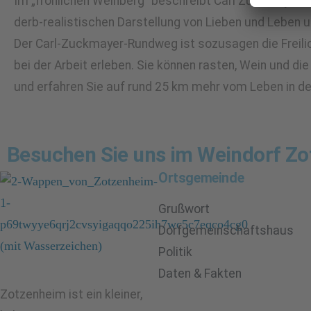
Im „fröhlichen Weinberg“ beschreibt Carl Zuckmayer le
derb-realistischen Darstellung von Lieben und Leben 
Der Carl-Zuckmayer-Rundweg ist sozusagen die Freili
bei der Arbeit erleben. Sie können rasten, Wein und d
und erfahren Sie auf rund 25 km mehr vom Leben in d
Besuchen Sie uns im Weindorf Zot
Ortsgemeinde
Grußwort
Dorfgemeinschaftshaus
Politik
Daten & Fakten
Zotzenheim ist ein kleiner,