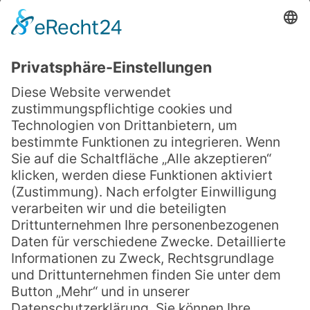
Bauern & Winzerverein
Feuerwehr
HSG Zotzenheim
Karnelvalsverein ZDF
Kirchenchor
Laienspielgruppe
Landfrauen-Verein
Sound-artists
Turnverein TVZ
Sonstiges
Freizeit & Tourismus
Kirche
Wirtschaft
Wohnen