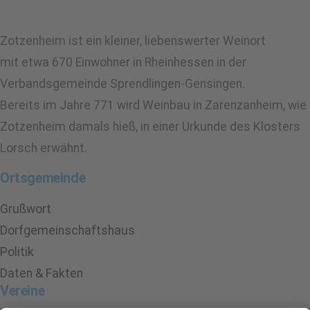
Zotzenheim ist ein kleiner, liebenswerter Weinort
mit etwa 670 Einwohner in Rheinhessen in der
Verbandsgemeinde Sprendlingen-Gensingen.
Bereits im Jahre 771 wird Weinbau in Zarenzanheim, wie
Zotzenheim damals hieß, in einer Urkunde des Klosters
Lorsch erwähnt.
Ortsgemeinde
Grußwort
Dorfgemeinschaftshaus
Politik
Daten & Fakten
Vereine